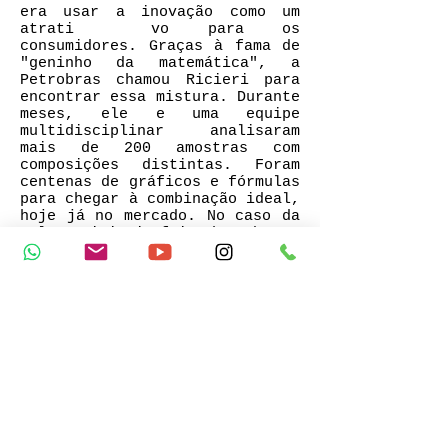
era usar a inovação como um
atrati vo para os
consumidores. Graças à fama de
"geninho da matemática", a
Petrobras chamou Ricieri para
encontrar essa mistura. Durante
meses, ele e uma equipe
multidisciplinar analisaram
mais de 200 amostras com
composições distintas. Foram
centenas de gráficos e fórmulas
para chegar à combinação ideal,
hoje já no mercado. No caso da
Vale, Ricieri foi chamado --
juntamente com Roberto da Mota
Girardi, um dos maiores
especialistas em aerodinâmica
do Brasil -- para resolver um
problema nas chaminés das
unidades onde o minério de
ferro é derretido. O desafio
era reduzir a emissão de
poluentes nessas torres. Para
isso, a dupla reproduziu o
sistema de tubulações
encontrado em cupinzeiros --