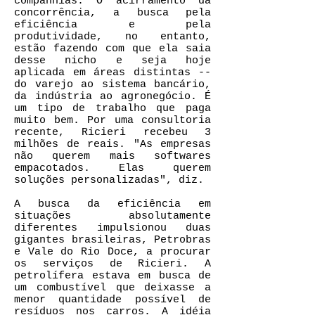
companhias. O acirramento da
concorrência, a busca pela
eficiência e pela
produtividade, no entanto,
estão fazendo com que ela saia
desse nicho e seja hoje
aplicada em áreas distintas --
do varejo ao sistema bancário,
da indústria ao agronegócio. É
um tipo de trabalho que paga
muito bem. Por uma consultoria
recente, Ricieri recebeu 3
milhões de reais. "As empresas
não querem mais softwares
empacotados. Elas querem
soluções personalizadas", diz.
A busca da eficiência em
situações absolutamente
diferentes impulsionou duas
gigantes brasileiras, Petrobras
e Vale do Rio Doce, a procurar
os serviços de Ricieri. A
petrolífera estava em busca de
um combustível que deixasse a
menor quantidade possível de
resíduos nos carros. A idéia