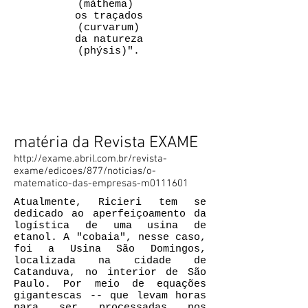
(máthema)
os traçados
(curvarum)
da natureza
(phýsis)".
O matemático das empresas
matéria da Revista EXAME
http://exame.abril.com.br/revista-
exame/edicoes/877/noticias/o-
matematico-das-empresas-m0111601
Atualmente, Ricieri tem se
dedicado ao aperfeiçoamento da
logística de uma usina de
etanol. A "cobaia", nesse caso,
foi a Usina São Domingos,
localizada na cidade de
Catanduva, no interior de São
Paulo. Por meio de equações
gigantescas -- que levam horas
para ser processadas nos