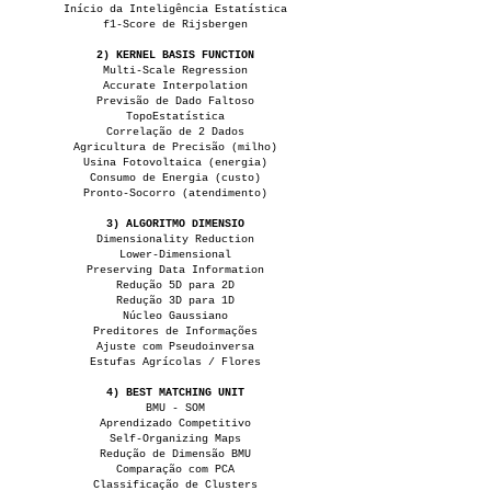
Início da Inteligência Estatística
f1-Score de Rijsbergen
2) KERNEL BASIS FUNCTION
Multi-Scale Regression
Accurate Interpolation
Previsão de Dado Faltoso
TopoEstatística
Correlação de 2 Dados
Agricultura de Precisão (milho)
Usina Fotovoltaica (energia)
Consumo de Energia (custo)
Pronto-Socorro (atendimento)
3) ALGORITMO DIMENSIO
Dimensionality Reduction
Lower-Dimensional
Preserving Data Information
Redução 5D para 2D
Redução 3D para 1D
Núcleo Gaussiano
Preditores de Informações
Ajuste com Pseudoinversa
Estufas Agrícolas / Flores
4) BEST MATCHING UNIT
BMU - SOM
Aprendizado Competitivo
Self-Organizing Maps
Redução de Dimensão BMU
Comparação com PCA
Classificação de Clusters