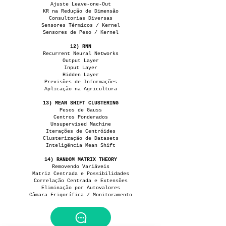
Ajuste Leave-one-Out
KR na Redução de Dimensão
Consultorias Diversas
Sensores Térmicos / Kernel
Sensores de Peso / Kernel
12) RNN
Recurrent Neural Networks
Output Layer
Input Layer
Hidden Layer
Previsões de Informações
Aplicação na Agricultura
13) MEAN SHIFT CLUSTERING
Pesos de Gauss
Centros Ponderados
Unsupervised Machine
Iterações de Centróides
Clusterização de Datasets
Inteligência Mean Shift
14) RANDOM MATRIX THEORY
Removendo Variáveis
Matriz Centrada e Possibilidades
Correlação Centrada e Extensões
Eliminação por Autovalores
Câmara Frigorífica / Monitoramento