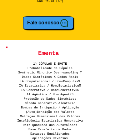
São Paulo (SP)
Fale conosco
Ementa
1) CÓPULAS E SMOTE
Probabilidade de Cópulas
Synthetic Minority Over-sampling T
Dados Sintéticos X Dados Reais
IA Computacional / HomoComputisS
IA Estatística / HomoEstatísticuM
IA Generativa / HomoGenerativuS
IA Agêntica / HomoAgentiS
Produção de Dados Sintéticos
Método Generativo Aleatório
Bombas de Irrigação / Aplicação
(Auto)Bendição dos Valores
Maldição Dimensional dos Valores
Inteligência Estatística Generativa
Raiz Quadrada dos Autovalores
Base Rarefeita de Dados
Datasets Equilibrados
Aplicações Diversas