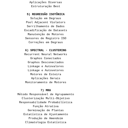
Aplicações Diversas
Estruturação Best
5) REGRESSÃO ISOTÔNICA
Solução em Degraus
Pool Adjacent Violators
Serrilhamento de Dados
Escadificação de Datasets
Manutenção de Motores
Sensores de Registro ISO
Correções em Degraus
6) SPECTRAL - CLUSTERING
Recurrent Neural Networks
Graphos Conectados
Graphos Desconectados
Linkage e Autovalores
Linkage e Autovetores
Motores de Esteira
Aplicações Gerais
Monitoramento de Motores
7) MRA
Método Responsável de Agrupamento
Clusterização Multi-Objetivo
Responsabilidade Probabilística
Função Atrativa
Germinação de Plantas
Estatística de Ajuntamento
Produção de Amendoim
Climatologia Estatística