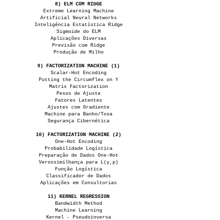
8) ELM COM RIDGE
Extreme Learning Machine
Artificial Neural Networks
Inteligência Estatística Ridge
Sigmoide do ELM
Aplicações Diversas
Previsão com Ridge
Produção de Milho
9) FACTORIZATION MACHINE (1)
Scalar-Hot Encoding
Putting the Circumflex on Y
Matrix Factorization
Pesos de Ajuste
Fatores Latentes
Ajustes com Gradiente
Machine para Banho/Tosa
Segurança Cibernética
10) FACTORIZATION MACHINE (2)
One-Hot Encoding
Probabilidade Logística
Preparação de Dados One-Hot
Verossimilhança para L(y,p)
Função Logística
Classificador de Dados
Aplicações em Consultorias
11) KERNEL REGRESSION
Bandwidth Method
Machine Learning
Kernel - Pseudoinversa