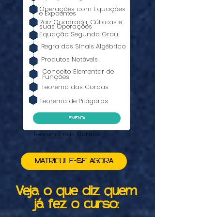
Operações com Equações
e Expoentes
Raiz Quadrada, Cúbicas e
suas Operações
Equação Segundo Grau
Regra dos Sinais Algébrico
Produtos Notáveis
Conceito Elementar de
Funções
Teorema das Cordas
Teorema de Pitágoras
EMENTA
Teorema das Cordas
MATRICULE-SE AGORA
Veja o que diz quem
já fez o curso: