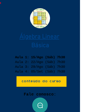
Álgebra Linear
Básica
Aula 1: 15/Ago (Sáb) 7h30
Aula 2: 22/Ago (Sáb) 7h30
Aula 3: 29/Ago (Sáb) 7h30
Aula 4: 05/Set (Sáb) 7h30
conteúdo do curso
Fale conosco: