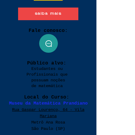
saiba mais
Fale conosco:
Público alvo:
Estudantes ou
Profissionais que
possuam noções
de matemática
Local do Curso:
Museu da Matemática Prandiano
Rua Gaspar Lourenço, 64 - Vila
Mariana
Metrô Ana Rosa
São Paulo (SP)