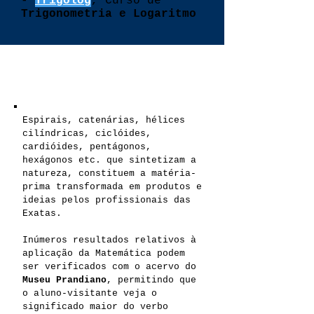
-
Trigolog
, Curso de
Trigonometria e Logaritmo
Matemática
Aplicada
Espirais, catenárias, hélices
cilíndricas, ciclóides,
cardióides, pentágonos,
hexágonos etc. que sintetizam a
natureza, constituem a matéria-
prima transformada em produtos e
ideias pelos profissionais das
Exatas.
Inúmeros resultados relativos à
aplicação da Matemática podem
ser verificados com o acervo do
Museu Prandiano
, permitindo que
o aluno-visitante veja o
significado maior do verbo