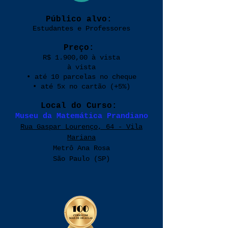
Público alvo:
Estudantes e Professores
Preço:
R$ 1.900,00 à vista
à vista
• até 10 parcelas no cheque
• até 5x no cartão (+5%)
Local do Curso:
Museu da Matemática Prandiano
Rua Gaspar Lourenço, 64 - Vila
Mariana
Metrô Ana Rosa
São Paulo (SP)