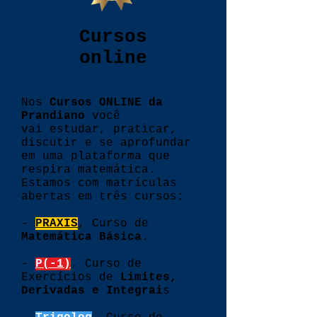
Cursos
online
Nos
Cursos ONLINE da
Prandiano
você
vai
estudar, praticar,
discutir e se aprofundar
em uma plataforma que
respira matemática.
Estamos com matrículas
abertas em três cursos:
-
PRAXIS
, Curso de
Matemática Básica
.
-
P(-1)
, Curso de
Exercícios de
Limites,
Derivadas e Integrai
s