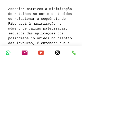
Associar matrizes à minimização
de retalhos no corte de tecidos
ou relacionar a sequência de
Fibonacci à maximização no
número de caixas paletizadas;
seguidos das aplicações dos
polinômios coloridos no plantio
das lavouras, é entender que é
chegada a hora do professor de
Geografia discutir política, do
professor de Português
relacionar a língua ao mecanismo
de dominação, do professor de
Biologia associar
esquistossomose ao saneamento
básico, ou seja, de aplicarmos o
conhecimento à vida.
A geometria do corte transversal
de uma carambola ou de um mamão
teria algo a ver com a forma da
estrela-do-mar? Entender o